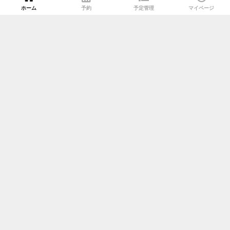
ホーム
予約
予定管理
マイページ
会則（利用規約）
重要事項
施設利用案内
プライバシーポリシー
特定商取引法に基づく表示
ソーシャルメディアポリシー
草加店 7月ピラティススケジュール